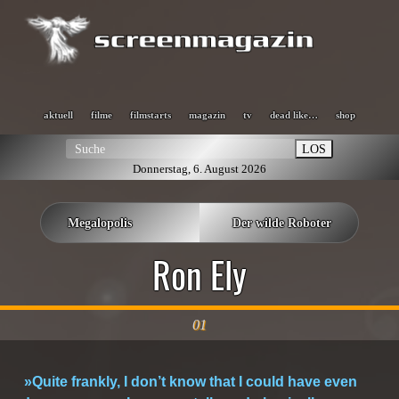
aktuell
filme
filmstarts
magazin
tv
dead like…
shop
LOS
Donnerstag, 6. August 2026
Megalopolis
Der wilde Roboter
Ron Ely
01
»Quite frankly, I don’t know that I could have even