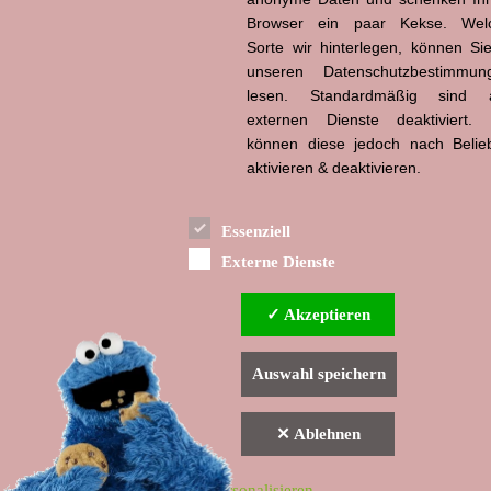
Browser ein paar Kekse. Wel
Sorte wir hinterlegen, können Sie
unseren Datenschutzbestimmun
lesen. Standardmäßig sind a
externen Dienste deaktiviert. 
können diese jedoch nach Belie
aktivieren & deaktivieren.
Essenziell
Externe Dienste
✓ Akzeptieren
Auswahl speichern
✕ Ablehnen
▲ nach oben
Indexverzeichnis
Impressum & Datenschutzerklärung
Haftungsausschluss
Personalisieren
© Angel One Media