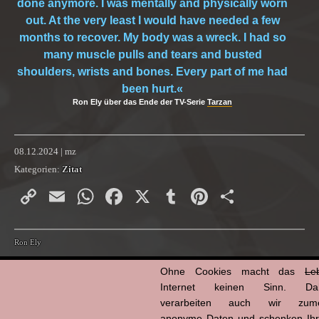
done anymore. I was mentally and physically worn
out. At the very least I would have needed a few
months to recover. My body was a wreck. I had so
many muscle pulls and tears and busted
shoulders, wrists and bones. Every part of me had
been hurt.«
Ron Ely über das Ende der TV-Serie
Tarzan
08.12.2024 | mz
Kategorien:
Zitat
Copy
Email
WhatsApp
Facebook
X
Tumblr
Pinterest
Teilen
Link
Ron Ely
Ohne Cookies macht das
Le
Internet keinen Sinn. Da
verarbeiten auch wir zume
anonyme Daten und schenken Ih