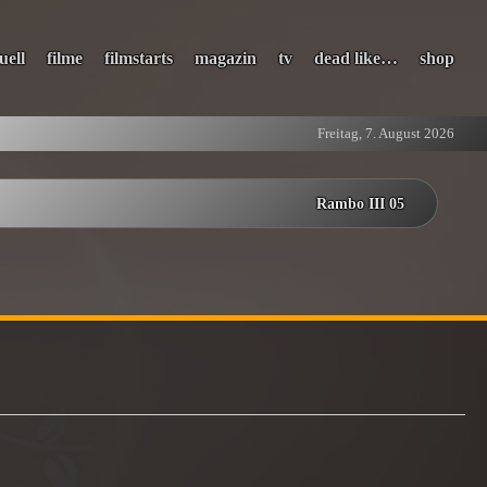
uell
filme
filmstarts
magazin
tv
dead like…
shop
Freitag, 7. August 2026
Rambo III 05