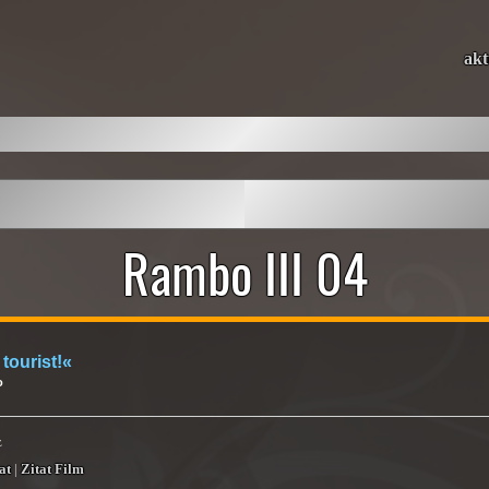
akt
Rambo III 04
 tourist!«
o
z
at
|
Zitat Film