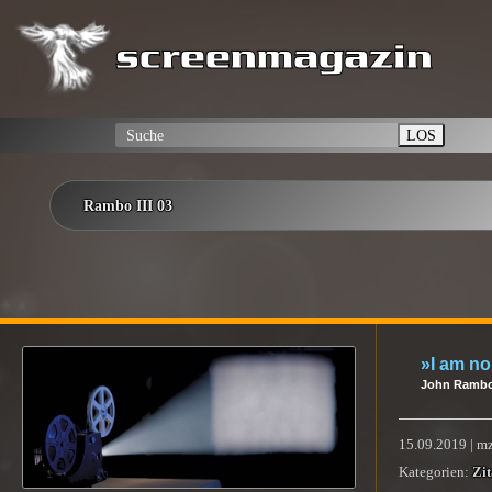
LOS
Rambo III 03
»I am no
John Ramb
15.09.2019 | m
Kategorien:
Zit