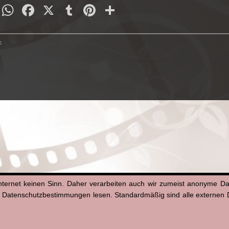
py
Email
WhatsApp
Facebook
X
Tumblr
Pinterest
Teilen
nk
I
nternet keinen Sinn. Daher verarbeiten auch wir zumeist anonyme D
n Datenschutzbestimmungen lesen. Standardmäßig sind alle externen Di