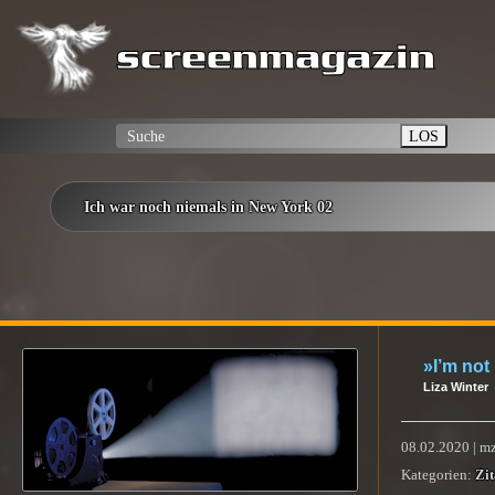
LOS
Ich war noch niemals in New York 02
»I’m not
Liza Winter
08.02.2020 | m
Kategorien:
Zit