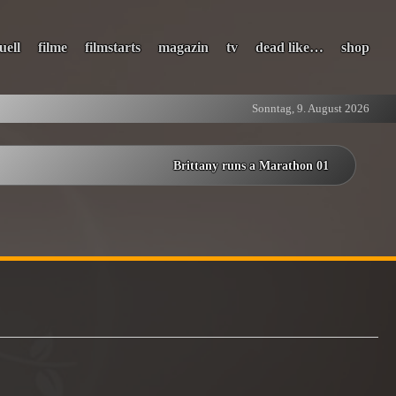
uell
filme
filmstarts
magazin
tv
dead like…
shop
Sonntag, 9. August 2026
Brittany runs a Marathon 01