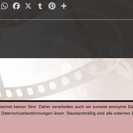
py
Email
WhatsApp
Facebook
X
Tumblr
Pinterest
Teilen
nk
nternet keinen Sinn. Daher verarbeiten auch wir zumeist anonyme D
n Datenschutzbestimmungen lesen. Standardmäßig sind alle externen Di