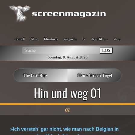
aktuell
filme
filmstarts
magazin
tv
dead like…
shop
LOS
Sonntag, 9. August 2026
The last Ship
Hans-Jürgen Tögel
Hin und weg 01
01
»Ich versteh‘ gar nicht, wie man nach Belgien in