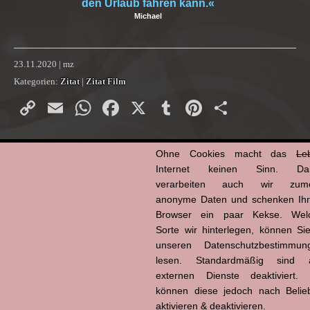
den Urlaub fahren kann.«
Michael
23.11.2020 | mz
Kategorien:
Zitat
|
Zitat Film
Copy
Email
WhatsApp
Facebook
X
Tumblr
Pinterest
Teilen
Link
Hin und weg
Ohne Cookies macht das
Le
Internet keinen Sinn. Da
verarbeiten auch wir zume
anonyme Daten und schenken Ih
Browser ein paar Kekse. Wel
Sorte wir hinterlegen, können Sie
unseren Datenschutzbestimmun
lesen. Standardmäßig sind a
externen Dienste deaktiviert. 
können diese jedoch nach Belie
aktivieren & deaktivieren.