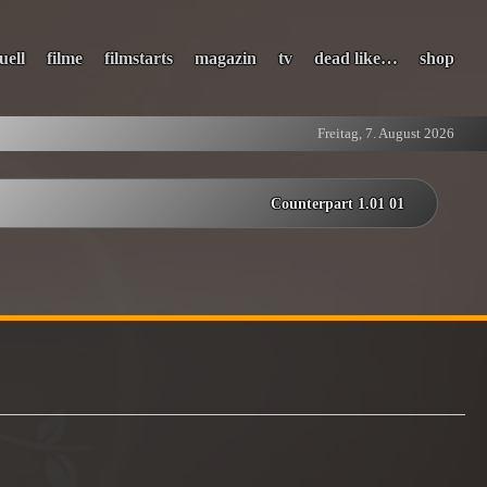
uell
filme
filmstarts
magazin
tv
dead like…
shop
Freitag, 7. August 2026
Counterpart 1.01 01