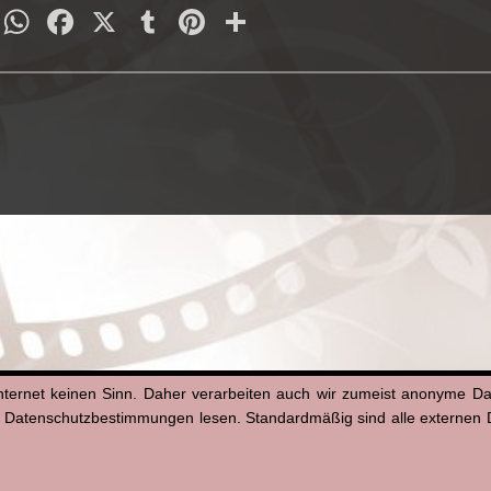
py
Email
WhatsApp
Facebook
X
Tumblr
Pinterest
Teilen
nk
nternet keinen Sinn. Daher verarbeiten auch wir zumeist anonyme D
n Datenschutzbestimmungen lesen. Standardmäßig sind alle externen Di