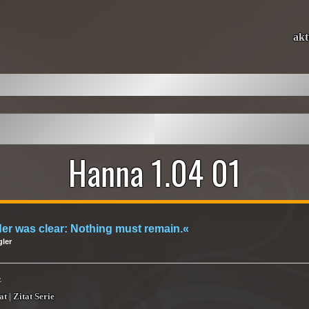
akt
Hanna 1.04 01
er was clear: Nothing must remain.«
gler
z
at
|
Zitat Serie