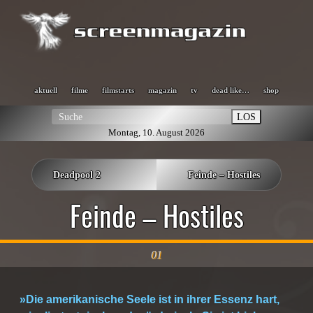
aktuell
filme
filmstarts
magazin
tv
dead like…
shop
LOS
Montag, 10. August 2026
Deadpool 2
Feinde – Hostiles
Feinde – Hostiles
01
»Die amerikanische Seele ist in ihrer Essenz hart,