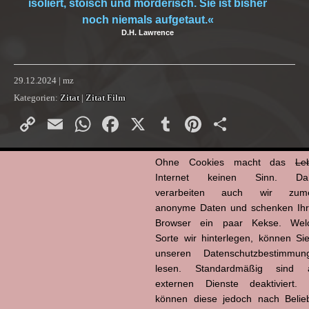
isoliert, stoisch und mörderisch. Sie ist bisher
noch niemals aufgetaut.«
D.H. Lawrence
29.12.2024 | mz
Kategorien:
Zitat
|
Zitat Film
Copy
Email
WhatsApp
Facebook
X
Tumblr
Pinterest
Teilen
Link
Ohne Cookies macht das
Le
D.H. Lawrence
|
Feinde - Hostiles
Internet keinen Sinn. Da
verarbeiten auch wir zume
anonyme Daten und schenken Ih
Browser ein paar Kekse. Wel
Sorte wir hinterlegen, können Sie
unseren Datenschutzbestimmun
lesen. Standardmäßig sind a
externen Dienste deaktiviert. 
können diese jedoch nach Belie