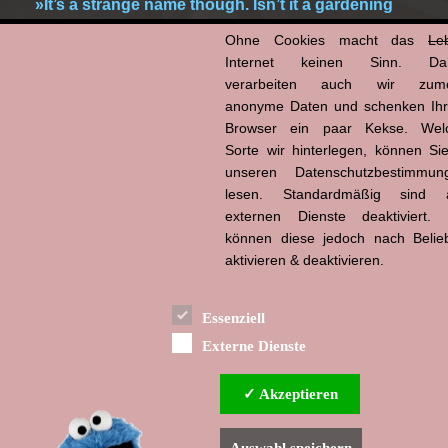
»It’s a strange name though. Isn’t it a gardening
tool?«
Ohne Cookies macht das
Le
Ovi Mahajan
Internet keinen Sinn. Da
verarbeiten auch wir zume
anonyme Daten und schenken Ih
26.04.2020 | mz
Browser ein paar Kekse. Wel
Kategorien:
Zitat
|
Zitat Film
Sorte wir hinterlegen, können Sie
Copy
Email
WhatsApp
Facebook
X
Tumblr
Pinterest
Teilen
unseren Datenschutzbestimmun
lesen. Standardmäßig sind a
Link
externen Dienste deaktiviert. 
können diese jedoch nach Belie
Extraction
aktivieren & deaktivieren.
Essenziell
Externe Dienste
✓ Akzeptieren