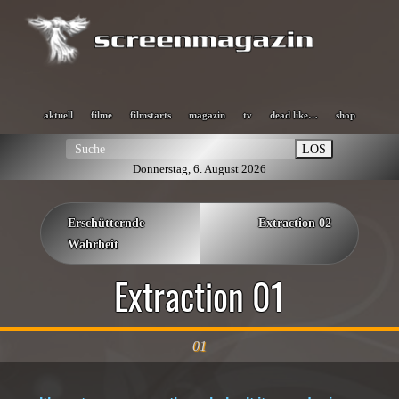
aktuell
filme
filmstarts
magazin
tv
dead like…
shop
LOS
Donnerstag, 6. August 2026
Erschütternde
Extraction 02
Wahrheit
Extraction 01
01