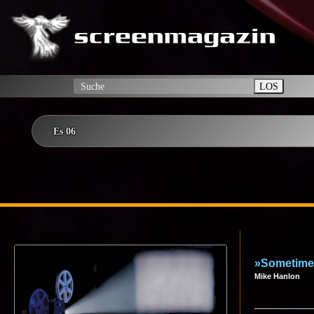
LOS
Es 06
»Sometimes
Mike Hanlon