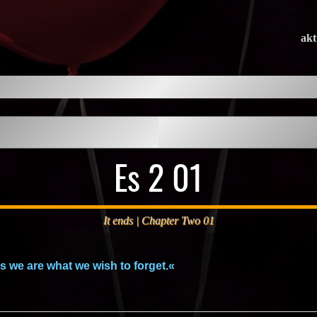
akt
Es 2 01
It ends | Chapter Two 01
 we are what we wish to forget.«