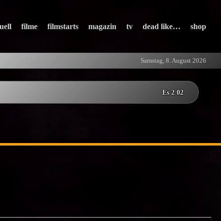
uell
filme
filmstarts
magazin
tv
dead like…
shop
Samstag, 8. August 2026
Es 2 02