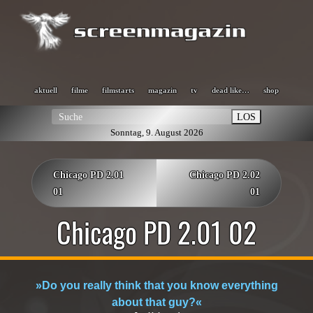
aktuell
filme
filmstarts
magazin
tv
dead like…
shop
LOS
Sonntag, 9. August 2026
Chicago PD 2.01
Chicago PD 2.02
01
01
Chicago PD 2.01 02
»Do you really think that you know everything
about that guy?«