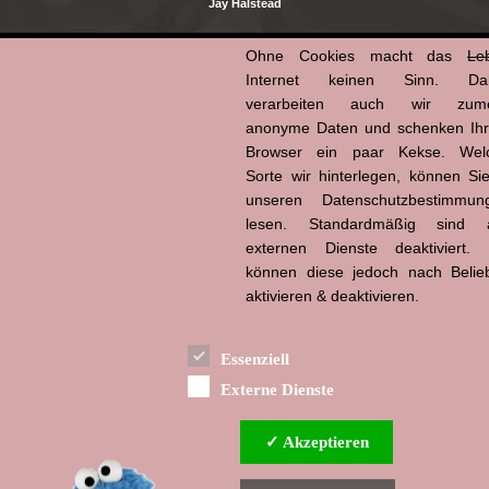
Jay Halstead
Ohne Cookies macht das
Le
08.02.2020 | mz
Internet keinen Sinn. Da
Kategorien:
Zitat
|
Zitat Serie
verarbeiten auch wir zume
Copy
Email
WhatsApp
Facebook
X
Tumblr
Pinterest
Teilen
anonyme Daten und schenken Ih
Browser ein paar Kekse. Wel
Link
Sorte wir hinterlegen, können Sie
unseren Datenschutzbestimmun
Chicago
|
Chicago PD
|
Dick Wolf
lesen. Standardmäßig sind a
externen Dienste deaktiviert. 
können diese jedoch nach Belie
aktivieren & deaktivieren.
Essenziell
Externe Dienste
✓ Akzeptieren