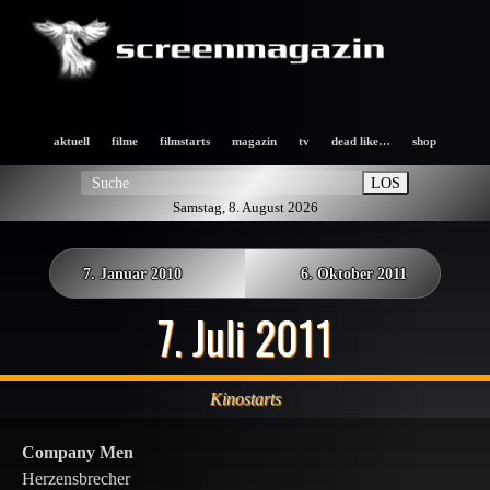
aktuell
filme
filmstarts
magazin
tv
dead like…
shop
LOS
Samstag, 8. August 2026
7. Januar 2010
6. Oktober 2011
7. Juli 2011
Kinostarts
Company Men
Herzensbrecher