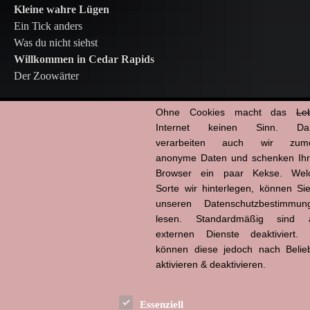
Kleine wahre Lügen
Ein Tick anders
Was du nicht siehst
Willkommen in Cedar Rapids
Der Zoowärter
Ohne Cookies macht das
Le
17.11.2024 | mz
Internet keinen Sinn. Da
Kategorien:
Filmstarts
verarbeiten auch wir zume
anonyme Daten und schenken Ih
Copy
Email
WhatsApp
Facebook
X
Tumblr
Pinterest
Teilen
Browser ein paar Kekse. Wel
Link
Sorte wir hinterlegen, können Sie
unseren Datenschutzbestimmun
2011
|
7. Juli 2011
|
Alice Dwyer
|
Company Men
|
Der Zoowärter
|
Ein Tick anders
|
lesen. Standardmäßig sind a
filmstarts
|
Frederick Lau
|
Herzensbrecher
|
Jasna Fritzi Bauer
|
Kevin James
|
Kleine
externen Dienste deaktiviert. 
wahre Lügen
|
Les Amours imaginaires
|
Leslie Bibb
|
Ludwig Trepte
|
Monia Chokri
|
können diese jedoch nach Belie
Niels Schneider
|
Rosario Dawson
|
The Zookeeper
|
Victoria Trauttmansdorff
|
aktivieren & deaktivieren.
Waldemar Kobus
|
Was du nicht siehst
|
Willkommen in Cedar Rapids
|
Xavier Dolan
Essenziell